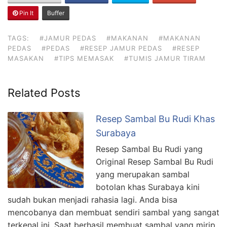
Pin It
Buffer
TAGS:
#JAMUR PEDAS
#MAKANAN
#MAKANAN
PEDAS
#PEDAS
#RESEP JAMUR PEDAS
#RESEP
MASAKAN
#TIPS MEMASAK
#TUMIS JAMUR TIRAM
Related Posts
Resep Sambal Bu Rudi Khas
Surabaya
Resep Sambal Bu Rudi yang
Original Resep Sambal Bu Rudi
yang merupakan sambal
botolan khas Surabaya kini
sudah bukan menjadi rahasia lagi. Anda bisa
mencobanya dan membuat sendiri sambal yang sangat
terkenal ini. Saat berhasil membuat sambal yang mirip